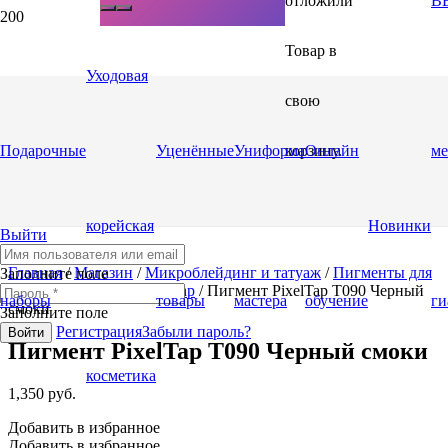
отложили
BB
Товар
в
Уходовая
свою
Подарочные
Уценённые
Униформа
корзину.
Онлайн
ме
корейская
Новинки
Выйти
Главная
/
Магазин
/
Микроблейдинг и татуаж
/
Пигменты для
Заполните поле
микроблейдинга
/
Pixel Tap
/ Пигмент PixelTap Т090 Черный
наборы
товары
мастера
обучение
ги
смоки
Заполните поле
Регистрация
Забыли пароль?
Войти
Пигмент PixelTap Т090 Черный смоки
косметика
1,350
руб.
Добавить в избранное
Добавить в избранное