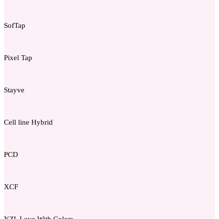
SofTap
Pixel Tap
Stayve
Cell line Hybrid
PCD
XCF
YZL Love With Colors