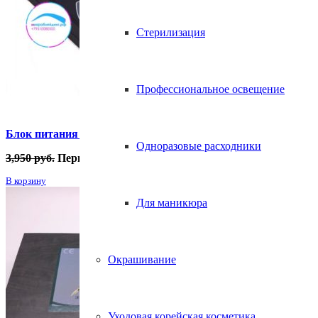
Стерилизация
Профессиональное освещение
Блок питания HURRICANE POWER HP-2
Одноразовые расходники
3,950
руб.
Первоначальная цена составляла 3,950 руб..
1,500
В корзину
Для маникюра
Окрашивание
Уходовая корейская косметика