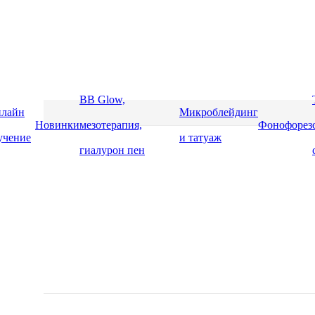
BB Glow,
лайн
Микроблейдинг
Новинки
мезотерапия,
Фонофорез
учение
и татуаж
гиалурон пен