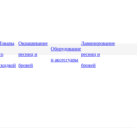
Товары
Окрашивание
Ламинирование
Оборудование
со
ресниц и
ресниц и
и аксессуары
скидкой
бровей
бровей