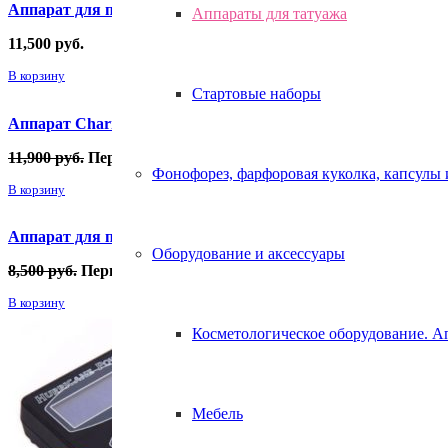
Аппарат для перманентного макияжа XCF
Аппараты для татуажа
11,500
руб.
В корзину
Стартовые наборы
Аппарат Charmer Princesses для татуажа с блоком питания
11,900
руб.
Первоначальная цена составляла 11,900 руб..
4,50
Фонофорез, фарфоровая куколка, капсулы
В корзину
Аппарат для перманентного макияжа Gold Brown
Оборудование и аксессуары
8,500
руб.
Первоначальная цена составляла 8,500 руб..
1,500
В корзину
Косметологическое оборудование. А
Мебель