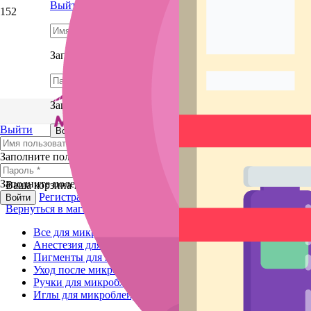
Выйти
Заполните поле
Заполните поле
Выйти
Регистрация
Забыли пароль?
Войти
Заполните поле
Заполните поле
Ваша корзина пока пуста.
Регистрация
Забыли пароль?
Войти
Вернуться в магазин
Все для микропигментирования
Анестезия для микроблейдинга
Пигменты для микроблейдинга
Уход после микроблейдинга
Ручки для микроблейдинга
Иглы для микроблейдинга