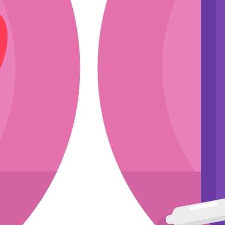
ли
эскиз
мкости
асходники