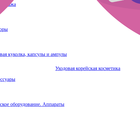
татуажа
боры
вая куколка, капсулы и ампулы
Уходовая корейская косметика
ессуары
ское оборудование. Аппараты