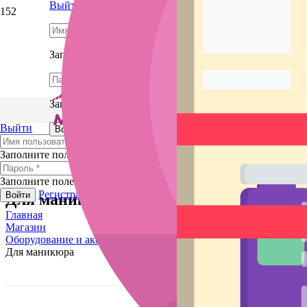
Выйти
РАСПРОДАЖА!
РАСПРОДАЖА!
РАСПРОДАЖА!
РАСПРОДАЖА!
РАСПРОДАЖА!
РАСПРОДАЖА!
РАСПРОДАЖА!
РАСПРОДАЖА!
Заполните поле
Заполните поле
Выйти
Регистрация
Забыли пароль?
Войти
Заполните поле
Заполните поле
Регистрация
Забыли пароль?
Войти
Для маникюра
Главная
Магазин
Оборудование и аксессуары
Для маникюра