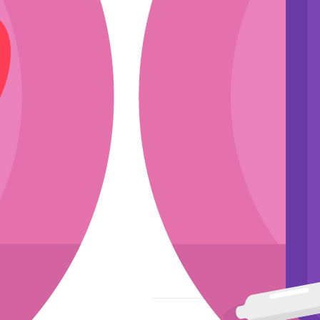
ли
эскиз
мкости
асходники