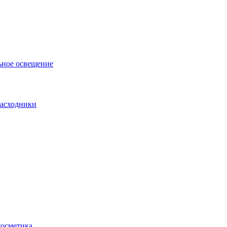
ьное освещение
асходники
косметика