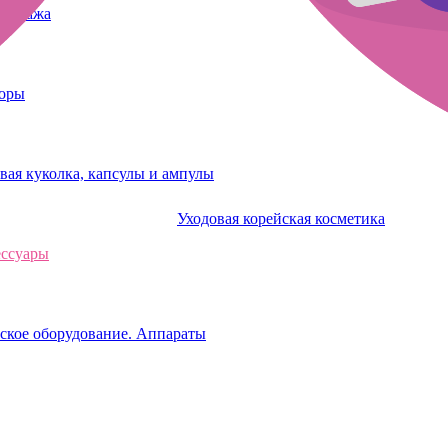
татуажа
боры
вая куколка, капсулы и ампулы
Уходовая корейская косметика
ессуары
ское оборудование. Аппараты