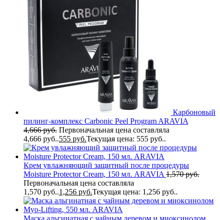
Карбоновый
пилинг-комплекс Carbonic Peel Program ARAVIA
4,666
руб.
Первоначальная цена составляла
4,666 руб..
555
руб.
Текущая цена: 555 руб..
Крем увлажняющий защитный после процедуры
Moisture Protector Cream, 150 мл. ARAVIA
1,570
руб.
Первоначальная цена составляла
1,570 руб..
1,256
руб.
Текущая цена: 1,256 руб..
Маска альгинатная с чайным деревом и миоксинолом