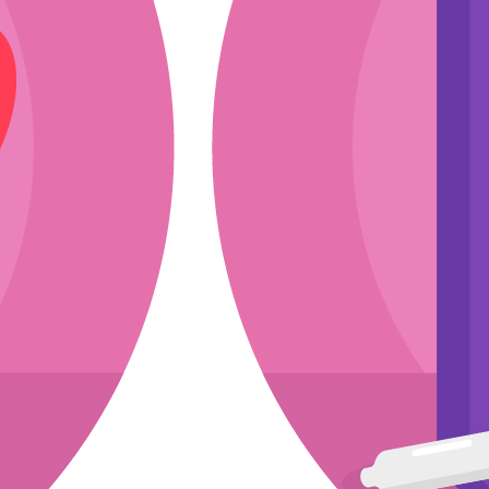
ли
эскиз
мкости
 почте.
асходники