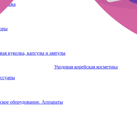
татуажа
боры
вая куколка, капсулы и ампулы
Уходовая корейская косметика
ессуары
ское оборудование. Аппараты