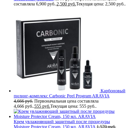
составляла 6,900 руб..
2,500
руб.
Текущая цена: 2,500 руб..
Карбоновый
пилинг-комплекс Carbonic Peel Program ARAVIA
4,666
руб.
Первоначальная цена составляла
4,666 руб..
555
руб.
Текущая цена: 555 руб..
Крем увлажняющий защитный после процедуры
Moisture Protector Cream, 150 мл. ARAVIA
1,570
руб.