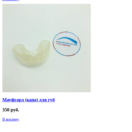
Мауфгард (капа) для губ
350
руб.
В корзину