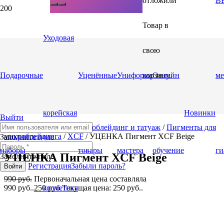
отложили
BB
Товар
в
Уходовая
свою
Подарочные
Уценённые
Униформа
корзину.
Онлайн
ме
Скидка
корейская
Новинки
Выйти
Главная
/
Магазин
/
Микроблейдинг и татуаж
/
Пигменты для
микроблейдинга
/
XCF
/ УЦЕНКА Пигмент XCF Beige
Заполните поле
наборы
товары
мастера
обучение
ги
УЦЕНКА Пигмент XCF Beige
Заполните поле
Регистрация
Забыли пароль?
Войти
990
руб.
Первоначальная цена составляла
990 руб..
250
руб.
Текущая цена: 250 руб..
косметика