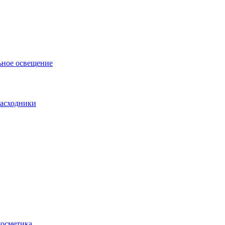
ьное освещение
асходники
косметика