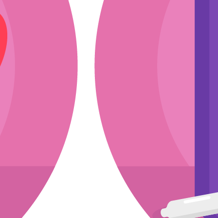
ли
эскиз
мкости
асходники