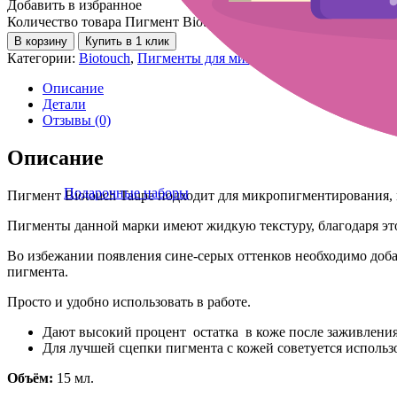
Добавить в избранное
Количество товара Пигмент Biotouch Taupe
В корзину
Купить в 1 клик
Категории:
Biotouch
,
Пигменты для микроблейдинга
Описание
Детали
Отзывы (0)
Описание
Подарочные наборы
Пигмент Biotouch Taupe подходит для микропигментирования, 
Пигменты данной марки имеют жидкую текстуру, благодаря это
Во избежании появления сине-серых оттенков необходимо доба
пигмента.
Просто и удобно использовать в работе.
Дают высокий процент остатка в коже после заживления,
Для лучшей сцепки пигмента с кожей советуется использо
Объём:
15 мл.