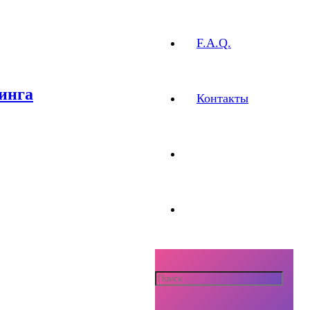
F.A.Q.
инга
Контакты