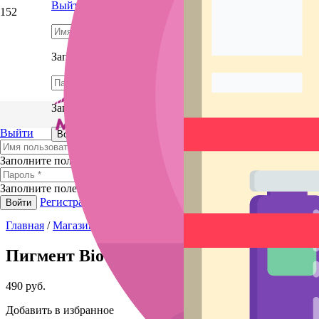
Выйти
Заполните поле
Заполните поле
Выйти
Регистрация
Забыли пароль?
Войти
Заполните поле
Заполните поле
Регистрация
Забыли пароль?
Войти
Главная
/
Магазин
/
Микроблейдинг и татуаж
/
Пигменты для п
Пигмент Biotouch Taupe
490
руб.
Добавить в избранное