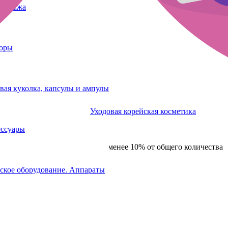
татуажа
боры
вая куколка, капсулы и ампулы
Уходовая корейская косметика
ессуары
 ручном пигментировании.
нков — оливу или зелёный, не менее 10% от общего количества
ское оборудование. Аппараты