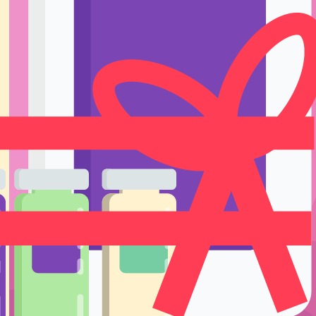
Ручки держате
Тренировка и 
Подставки и е
Уход
ерманентного макияжа
/
Biotouch
/ Пигмент Biotouch Taupe
Одноразовые р