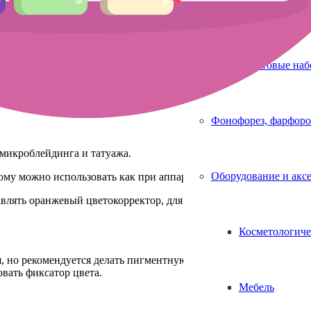
Аппараты для 
Стартовые на
Фонофорез, фарфоро
микроблейдинга и татуажа.
Оборудование и акс
му можно использовать как при аппаратной технике, так и при
влять оранжевый цветокорректор, для исключения красных отте
Косметологиче
 но рекомендуется делать пигментную маску на 2-4 минуты.
вать фиксатор цвета.
Мебель