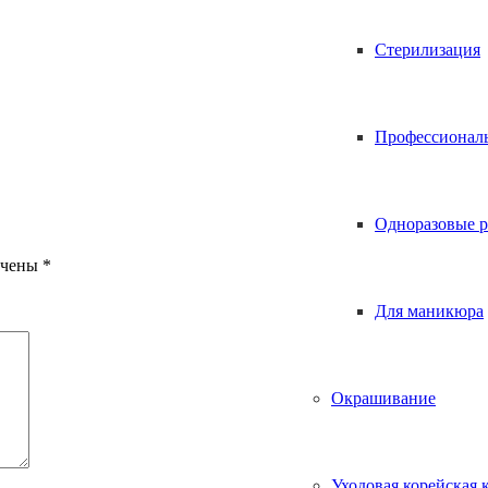
Стерилизация
Профессионал
Одноразовые р
ечены
*
Для маникюра
Окрашивание
Уходовая корейская 