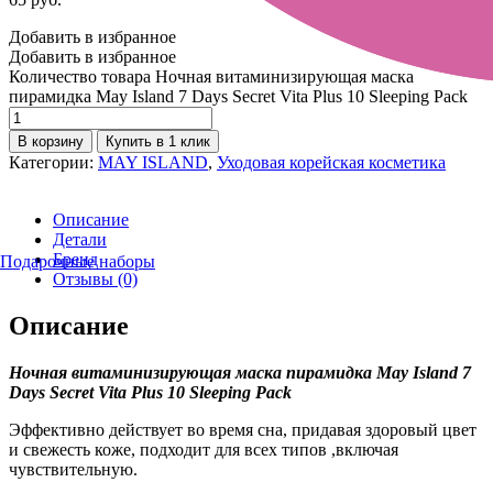
Добавить в избранное
Добавить в избранное
Количество товара Ночная витаминизирующая маска
пирамидка May Island 7 Days Secret Vita Plus 10 Sleeping Pack
В корзину
Купить в 1 клик
Категории:
MAY ISLAND
,
Уходовая корейская косметика
Описание
Детали
Бренд
Подарочные наборы
Отзывы (0)
Описание
Ночная витаминизирующая маска пирамидка
May
Island
7
Days
Secret
Vita
Plus
10
Sleeping
Pack
Эффективно действует во время сна, придавая здоровый цвет
и свежесть коже, подходит для всех типов ,включая
чувствительную.