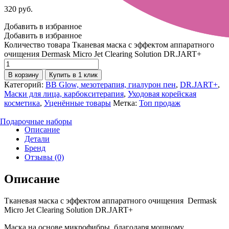
320
руб.
Добавить в избранное
Добавить в избранное
Количество товара Тканевая маска с эффектом аппаратного
очищения Dermask Micro Jet Clearing Solution DR.JART+
В корзину
Купить в 1 клик
Категорий:
BB Glow, мезотерапия, гиалурон пен
,
DR.JART+
,
Маски для лица, карбокситерапия
,
Уходовая корейская
косметика
,
Уценённые товары
Метка:
Топ продаж
Подарочные наборы
Описание
Детали
Бренд
Отзывы (0)
Описание
Тканевая маска с эффектом аппаратного очищения Dermask
Micro Jet Clearing Solution DR.JART+
Маска на основе микрофибры, благодаря мощному