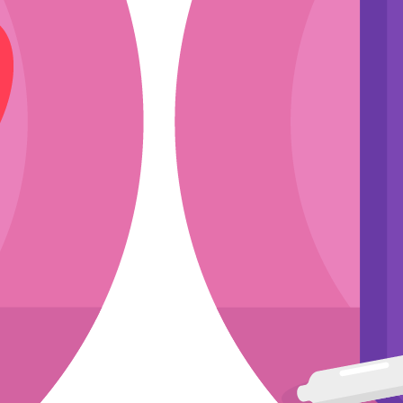
ли
эскиз
мкости
асходники