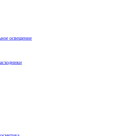
ьное освещение
асходники
косметика