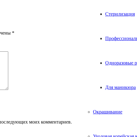
Стерилизация
ечены
*
Профессионал
Одноразовые р
Для маникюра
Окрашивание
ля последующих моих комментариев.
Уходовая корейская 