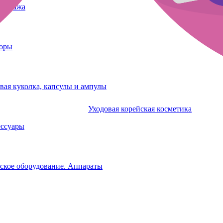
татуажа
боры
вая куколка, капсулы и ампулы
Уходовая корейская косметика
ессуары
ское оборудование. Аппараты