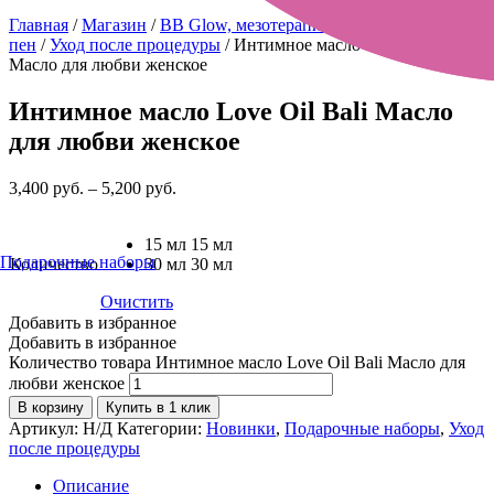
Главная
/
Магазин
/
BB Glow, мезотерапия, гиалурон
пен
/
Уход после процедуры
/ Интимное масло Love Oil Bali
Масло для любви женское
Интимное масло Love Oil Bali Масло
для любви женское
3,400
руб.
–
5,200
руб.
15 мл
15 мл
Подарочные наборы
Количество
30 мл
30 мл
Очистить
Добавить в избранное
Добавить в избранное
Количество товара Интимное масло Love Oil Bali Масло для
любви женское
В корзину
Купить в 1 клик
Артикул:
Н/Д
Категории:
Новинки
,
Подарочные наборы
,
Уход
после процедуры
Описание