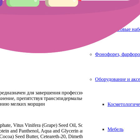
Аппараты для 
ры Moisture Protector Cream, 150 мл. ARAVIA
д после процедуры
Метка:
Топ продаж
Стартовые на
Фонофорез, фарфоро
Оборудование и акс
редназначен для завершения профессиональной процедуры. Сод
нение, препятствуя трансэпидермальной потере влаги. Регуляр
лению мелких морщин
Косметологиче
hate, Vitus Vinifera (Grape) Seed Oil, Sorbitol, Urea, Isopentyldiol
Мебель
ein and Panthenol, Aqua and Glycerin and Sorbitol and Laminaria Di
(Cocoa) Seed Butter, Ceteareth-20, Dimethicone, Sodium Hyaluronate,