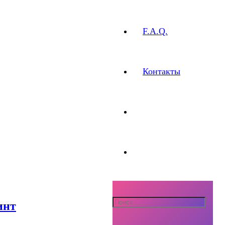
F.A.Q.
Контакты
инт