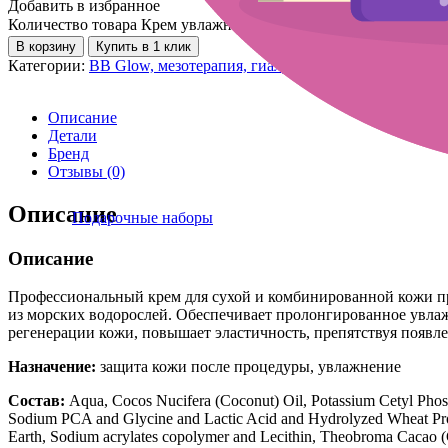
Добавить в избранное
Количество товара Крем увлажняющий защитный после процеду
В корзину
Купить в 1 клик
Категории:
BB Glow, мезотерапия, гиалурон пен
,
Новинки
,
Ухо
Описание
Детали
Бренд
Отзывы (0)
Описание
Подарочные наборы
Описание
Профессиональный крем для сухой и комбинированной кожи п
из морских водорослей. Обеспечивает пролонгированное увлаж
регенерации кожи, повышает эластичность, препятствуя появ
Назначение:
защита кожи после процедуры, увлажнение
Состав:
Aqua, Cocos Nucifera (Coconut) Oil, Potassium Cetyl Phosp
Sodium PCA and Glycine and Lactic Acid and Hydrolyzed Wheat Prot
Earth, Sodium acrylates copolymer and Lecithin, Theobroma Cacao 