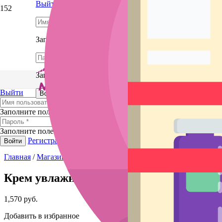
Выйти
Заполните поле
Заполните поле
Выйти
Регистрация
Забыли пароль?
Войти
Заполните поле
Заполните поле
Регистрация
Забыли пароль?
Войти
Главная
/
Магазин
/
BB Glow, мезотерапия, гиалурон пен
/
Уход
Крем увлажняющий защитный после про
1,570
руб.
Добавить в избранное