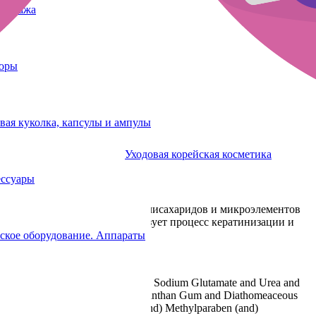
татуажа
боры
вая куколка, капсулы и ампулы
Уходовая корейская косметика
ессуары
ержит комплекс витаминов, полисахаридов и микроэлементов
ное применение крема нормализует процесс кератинизации и
ское оборудование. Аппараты
, Aqua and Glucose and Sorbitol and Sodium Glutamate and Urea and
gitata Extract and Lecithin and Xanthan Gum and Diathomeaceous
 ВНТ, Parfum, Phenoxyethanol (and) Methylparaben (and)