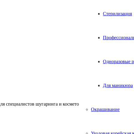
Стерилизация
Профессионал
Одноразовые р
Для маникюра
ля специалистов шугаринга и косметологов.
Окрашивание
Уходовая корейская 