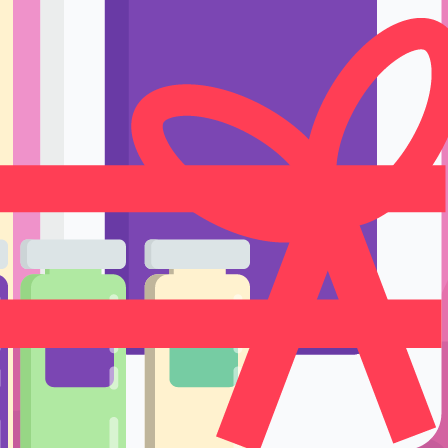
Ручки держате
Тренировка и 
Подставки и е
Уход
 после процедуры
/ Крем увлажняющий защитный после процедуры
цедуры Moisture Protector Cream, 150 
Одноразовые р