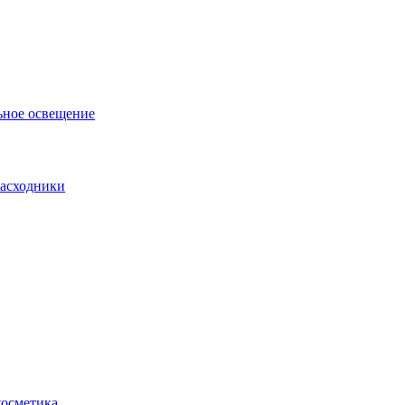
ьное освещение
асходники
косметика