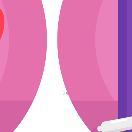
ли
эскиз
мкости
 Moisture Protector Cream, 150 мл. ARAVIA
мл. ARAVIA
асходники