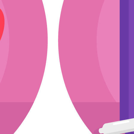
ли
эскиз
мкости
асходники