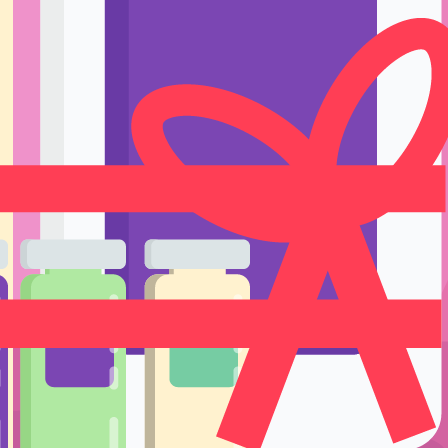
Ручки держате
Тренировка и 
Подставки и е
Уход
киз
/ Карандаш для бровей. Холодный оттенок
к
Одноразовые р