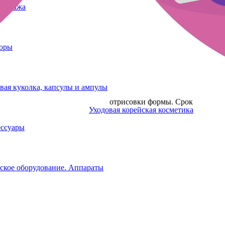
татуажа
боры
вая куколка, капсулы и ампулы
Подходит для макияжа бровей и отрисовки формы. Срок
Уходовая корейская косметика
ессуары
ское оборудование. Аппараты