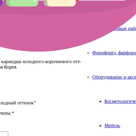
Аппараты для 
Метка:
Топ продаж
Стартовые на
Фонофорез, фарфоро
арандаш холодного коричневого оттенка. Не требует заточки. 
я Корея.
Оборудование и акс
Косметологиче
олодный оттенок”
ечены
*
Мебель