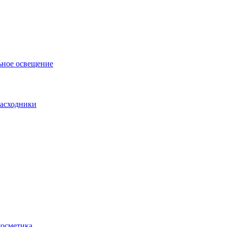
ьное освещение
асходники
косметика