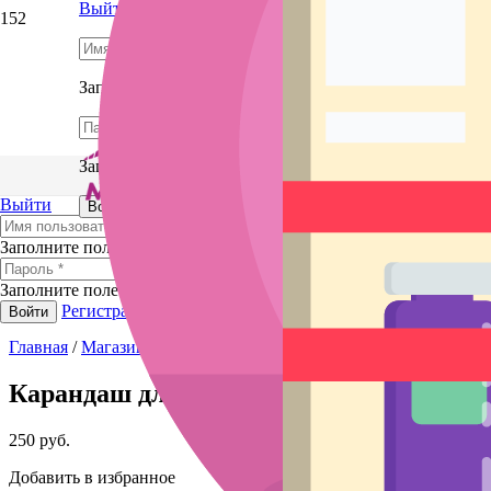
Выйти
Заполните поле
Заполните поле
Выйти
Регистрация
Забыли пароль?
Войти
Заполните поле
Заполните поле
Регистрация
Забыли пароль?
Войти
Главная
/
Магазин
/
Микроблейдинг и татуаж
/
Тренировка и эс
Карандаш для бровей. Холодный оттено
250
руб.
Добавить в избранное