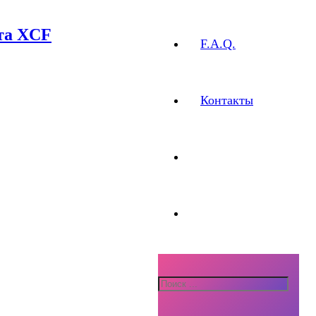
та XCF
F.A.Q.
Контакты