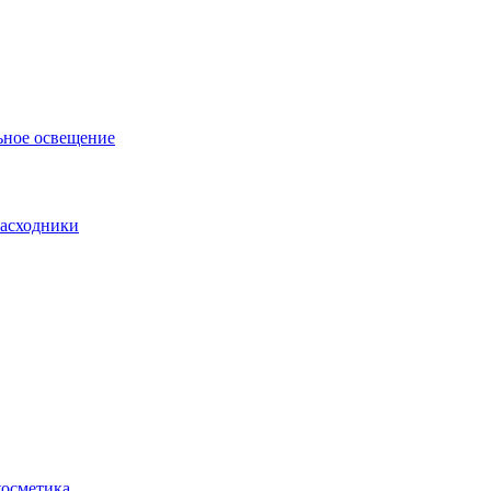
ьное освещение
асходники
косметика