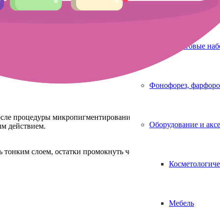
Аппараты для 
Стартовые на
Фонофорез, фарфоро
после процедуры микропигментирования, микроблейдинга или та
Оборудование и акс
ым действием.
ь тонким слоем, остатки промокнуть через 10 минут сухой салфе
Косметологиче
Мебель