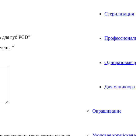
Стерилизация
ь для губ PCD”
Профессионал
ечены
*
Одноразовые р
Для маникюра
Окрашивание
Уходовая корейская 
ля последующих моих комментариев.