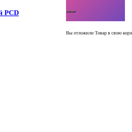
ей PCD
Вы отложили
Товар
в свою корз