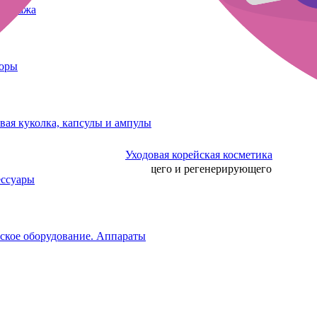
татуажа
боры
вая куколка, капсулы и ампулы
Уходовая корейская косметика
туажа губ в качестве заживляющего и регенерирующего
ессуары
ткой.
ское оборудование. Аппараты