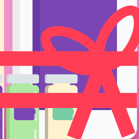
Ручки держате
Тренировка и 
Подставки и е
Уход
вливающий гель для губ PCD
Одноразовые р