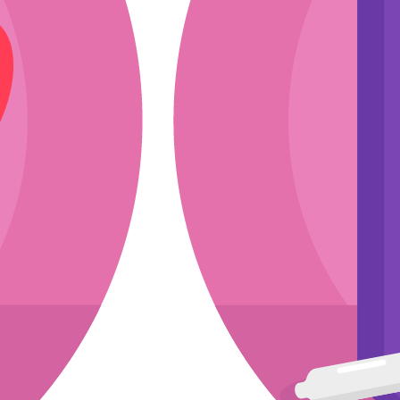
ли
эскиз
мкости
асходники