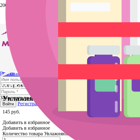
Выйти
Главная
/
Магазин
/
BB Glow, мезотерапия, гиалурон
пен
/
Маски для лица, карбокситерапия
/ Увлажняющая
сыворотка в шприце
Заполните поле
Увлажняющая сыворотка в шприце
Заполните поле
Регистрация
Забыли пароль?
Войти
145
руб.
Добавить в избранное
Добавить в избранное
Количество товара Увлажняющая сыворотка в шприце