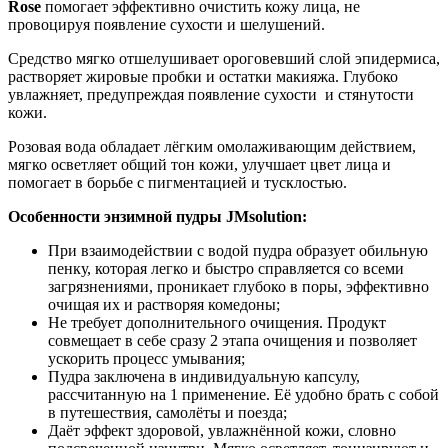
Rose
помогает эффективно очистить кожу лица, не
провоцируя появление сухости и шелушений.
Средство мягко отшелушивает ороговевший слой эпидермиса,
растворяет жировые пробки и остатки макияжа. Глубоко
увлажняет, предупреждая появление сухости и стянутости
кожи.
Розовая вода обладает лёгким омолаживающим действием,
мягко осветляет общий тон кожи, улучшает цвет лица и
помогает в борьбе с пигментацией и тусклостью.
Особенности энзимной пудры JMsolution:
При взаимодействии с водой пудра образует обильную
пенку, которая легко и быстро справляется со всеми
загрязнениями, проникает глубоко в поры, эффективно
очищая их и растворяя комедоны;
Не требует дополнительного очищения. Продукт
совмещает в себе сразу 2 этапа очищения и позволяет
ускорить процесс умывания;
Пудра заключена в индивидуальную капсулу,
рассчитанную на 1 применение. Её удобно брать с собой
в путешествия, самолёты и поезда;
Даёт эффект здоровой, увлажнённой кожи, словно