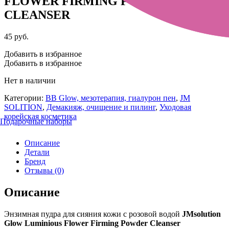
FLOWER FIRMING POWDER
CLEANSER
45
руб.
Добавить в избранное
Добавить в избранное
Нет в наличии
Категории:
BB Glow, мезотерапия, гиалурон пен
,
JM
SOLITION
,
Демакияж, очищение и пилинг
,
Уходовая
корейская косметика
Подарочные наборы
Описание
Детали
Бренд
Отзывы (0)
Описание
Энзимная пудра для сияния кожи с розовой водой
JMsolution
Glow Luminious Flower Firming Powder Cleanser