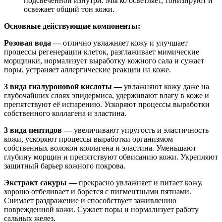
подсвеченной изнутри. Мягко осветляет, тонизируют и
освежает общий тон кожи.
Основные действующие компоненты:
Розовая вода —
отлично увлажняет кожу и улучшает
процессы регенерации клеток, разглаживает мимические
морщинки, нормализует выработку кожного сала и сужает
поры, устраняет аллергические реакции на коже.
3 вида гиалуроновой кислоты —
увлажняют кожу даже на
глубочайших слоях эпидермиса, удерживают влагу в коже и
препятствуют её испарению. Ускоряют процессы выработки
собственного коллагена и эластина.
3 вида пептидов —
увеличивают упругость и эластичность
кожи, ускоряют процессы выработки организмом
собственных волокон коллагена и эластина. Уменьшают
глубину морщин и препятствуют обвисанию кожи. Укрепляют
защитный барьер кожного покрова.
Экстракт сакуры —
прекрасно увлажняет и питает кожу,
хорошо отбеливает и борется с пигментными пятнами.
Снимает раздражение и способствует заживлению
поврежденной кожи. Сужает поры и нормализует работу
сальных желез.