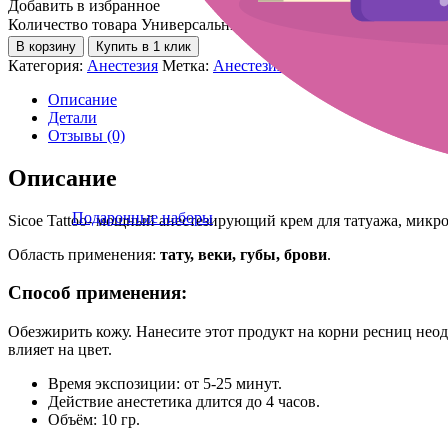
Добавить в избранное
Количество товара Универсальный анестетик Sicoe Tattoo
В корзину
Купить в 1 клик
Категория:
Анестезия
Метка:
Анестезия
Описание
Детали
Отзывы (0)
Описание
Подарочные наборы
Sicoe Tattoo- мощный анестезирующий крем для татуажа, микро
Область применения:
тату, веки, губы, брови
.
Способ применения:
Обезжирить кожу. Нанесите этот продукт на корни ресниц неодн
влияет на цвет.
Время экспозиции: от 5-25 минут.
Действие анестетика длится до 4 часов.
Объём: 10 гр.