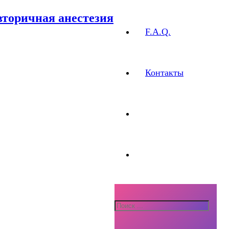
 вторичная анестезия
F.A.Q.
Контакты