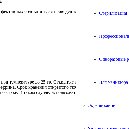
%.
эффективных сочетаний для проведения инфильтрационной анест
Стерилизация
ы.
Профессионал
Одноразовые р
 при температуре до 25 гр. Открытые тюбики следует хранить в
Для маникюра
фрина. Срок хранения открытого тюбика – не более 1 месяца с 
 составе. В таком случае, использовать крем не рекомендуется 
Окрашивание
Уходовая корейская 