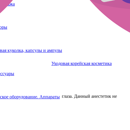
татуажа
боры
вая куколка, капсулы и ампулы
Уходовая корейская косметика
 косметологических процедур.
ессуары
плёнку, избегайте попадания в глаза. Данный анестетик не
ское оборудование. Аппараты