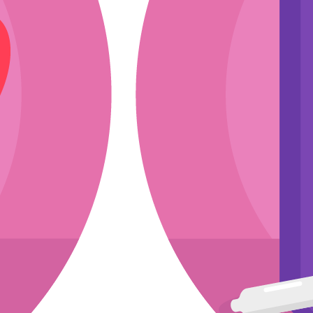
ли
эскиз
мкости
асходники