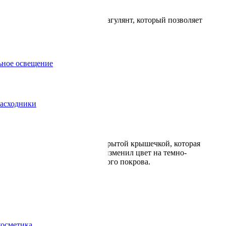
езии. Эпинефрин – мощный коагулянт, который позволяет
ьное освещение
асходники
 холодильнике с герметично закрытой крышечкой, которая
момента открытия. Если крем изменил цвет на темно-
во избежание раздражений кожного покрова.
косметика