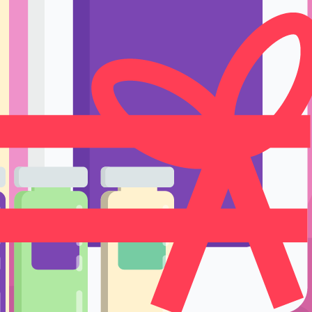
Ручки держате
Тренировка и 
Подставки и е
Уход
ерсальный анестетик Sicoe Tattoo
Одноразовые р