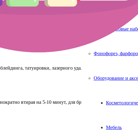
Аппараты для 
Стартовые на
Фонофорез, фарфоро
блейдинга, татуировки, лазерного удаления, эпиляции и других
Оборудование и акс
ократно втирая на 5-10 минут, для бровей и губ 15-25 мин, под 
Косметологиче
Мебель