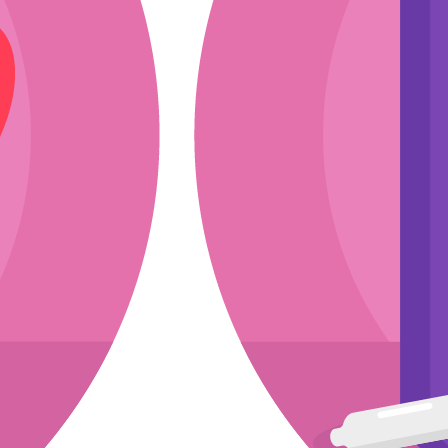
ли
эскиз
мкости
ула
асходники