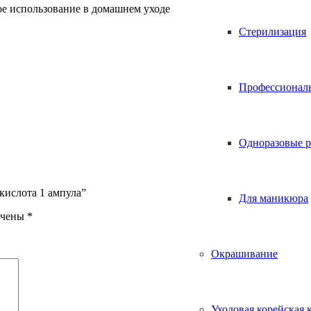
ое использование в домашнем уходе
Стерилизация
Профессионал
Одноразовые р
кислота 1 ампула”
Для маникюра
ечены
*
Окрашивание
Уходовая корейская 