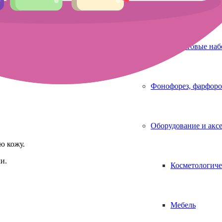
Аппараты для 
я Мезотерапии
,
Уценённые товары
,
Фонофорез, фарфоровая кук
Стартовые на
Фонофорез, фарфоро
Оборудование и акс
ю кожу.
и.
Косметологиче
Мебель