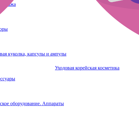
татуажа
олка, капсулы и ампулы
боры
вая куколка, капсулы и ампулы
Уходовая корейская косметика
ессуары
ское оборудование. Аппараты