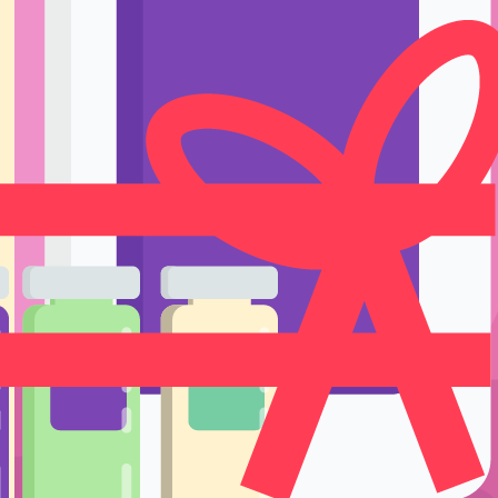
Ручки держате
Тренировка и 
Подставки и е
Уход
ротки для Мезотерапии
/ УЦЕНКА Аскорбиновая кислота 1 амп
ла
Одноразовые р
я цена: 50 руб..