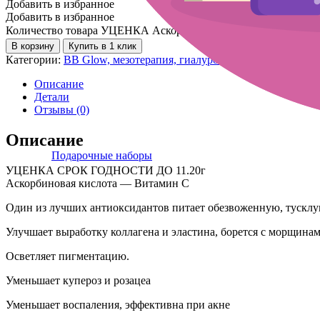
Добавить в избранное
Добавить в избранное
Количество товара УЦЕНКА Аскорбиновая кислота 1 ампула
В корзину
Купить в 1 клик
Категории:
BB Glow, мезотерапия, гиалурон пен
,
Сыворотки дл
Описание
Детали
Отзывы (0)
Описание
Подарочные наборы
УЦЕНКА СРОК ГОДНОСТИ ДО 11.20г
Аскорбиновая кислота — Витамин С
Один из лучших антиоксидантов питает обезвоженную, тусклу
Улучшает выработку коллагена и эластина, борется с морщинам
Осветляет пигментацию.
Уменьшает купероз и розацеа
Уменьшает воспаления, эффективна при акне