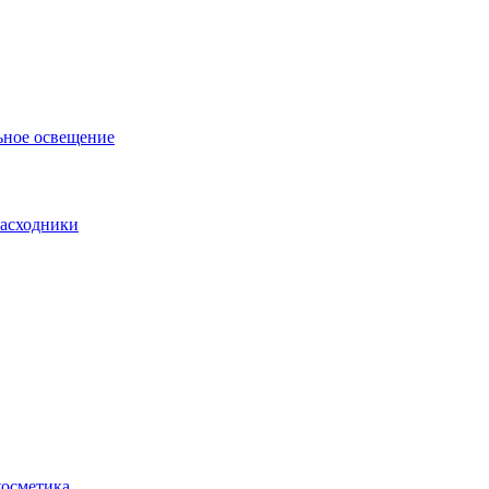
ьное освещение
асходники
косметика