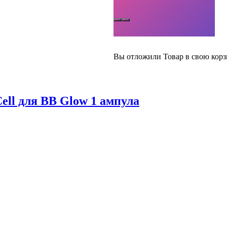
Вы отложили
Товар
в свою корз
ll для BB Glow 1 ампула