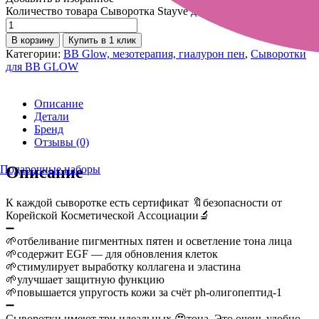
Количество товара Сыворотка Stayve для BB Glow тон 2
В корзину
Купить в 1 клик
Категории:
BB Glow, мезотерапия, гиалурон пен
,
Сыворотки
для BB GLOW
Описание
Детали
Бренд
Отзывы (0)
Подарочные наборы
Описание
К каждой сыворотке есть сертификат 🔖безопасности от
Корейской Косметической Ассоциации🔬
➖
🌱отбеливание пигментных пятен и осветление тона лица
🌱содержит EGF — для обновления клеток
🌱стимулирует выработку коллагена и эластина
🌱улучшает защитную функцию
🌱повышается упругость кожи за счёт ph-олигопептид-1
➖
Сыворотки имеют три идеальных 😍тона. Это очень удобно,