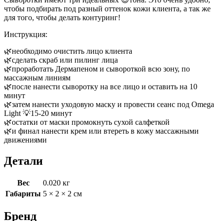
чтобы подбирать под разный оттенок кожи клиента, а так же
для того, чтобы делать контуринг!
Инструкция:
🌿необходимо очистить лицо клиента
🌿сделать скраб или пилинг лица
🌿проработать Дермапеном и сывороткой всю зону, по
массажным линиям
🌿после нанести сыворотку на все лицо и оставить на 10
минут
🌿затем нанести уходовую маску и провести сеанс под Omega
Light 💡15-20 минут
🌿остатки от маски промокнуть сухой салфеткой
🌿и финал нанести крем или втереть в кожу массажными
движениями
Детали
Вес
0.020 кг
Габариты
5 × 2 × 2 см
Бренд