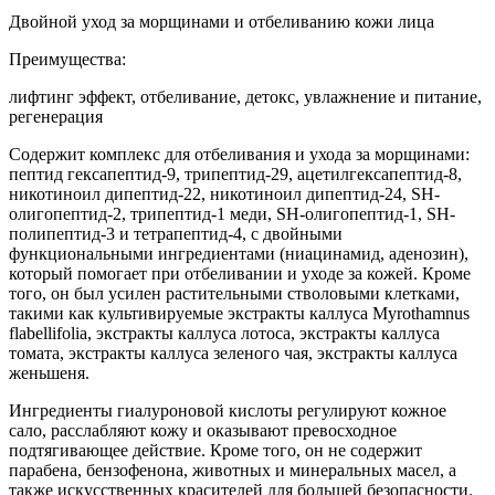
Двойной уход за морщинами и отбеливанию кожи лица
Преимущества:
лифтинг эффект, отбеливание, детокс, увлажнение и питание,
регенерация
Содержит комплекс для отбеливания и ухода за морщинами:
пептид гексапептид-9, трипептид-29, ацетилгексапептид-8,
никотиноил дипептид-22, никотиноил дипептид-24, SH-
олигопептид-2, трипептид-1 меди, SH-олигопептид-1, SH-
полипептид-3 и тетрапептид-4, с двойными
функциональными ингредиентами (ниацинамид, аденозин),
который помогает при отбеливании и уходе за кожей. Кроме
того, он был усилен растительными стволовыми клетками,
такими как культивируемые экстракты каллуса Myrothamnus
flabellifolia, экстракты каллуса лотоса, экстракты каллуса
томата, экстракты каллуса зеленого чая, экстракты каллуса
женьшеня.
Ингредиенты гиалуроновой кислоты регулируют кожное
сало, расслабляют кожу и оказывают превосходное
подтягивающее действие. Кроме того, он не содержит
парабена, бензофенона, животных и минеральных масел, а
также искусственных красителей для большей безопасности.