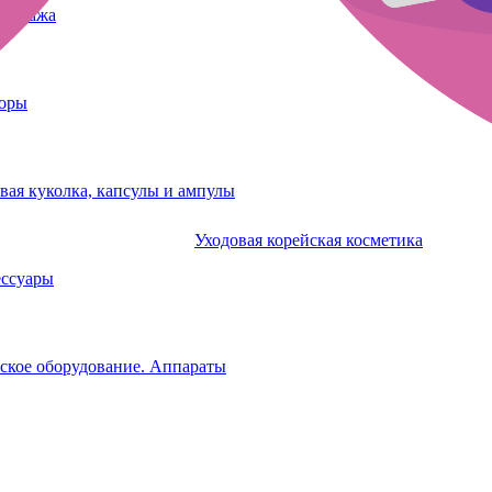
татуажа
боры
вая куколка, капсулы и ампулы
Уходовая корейская косметика
ессуары
ское оборудование. Аппараты