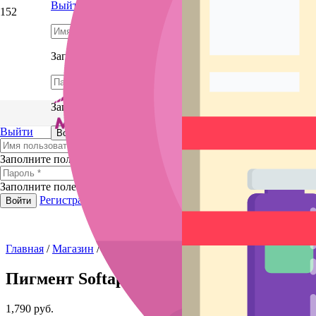
Выйти
Заполните поле
Заполните поле
Выйти
Регистрация
Забыли пароль?
Войти
Заполните поле
Заполните поле
Регистрация
Забыли пароль?
Войти
Главная
/
Магазин
/
Микроблейдинг и татуаж
/
Пигменты для м
Пигмент Softap 170 Тёмный шоколад
1,790
руб.