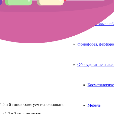
Аппараты для 
Стартовые на
Фонофорез, фарфоро
Оборудование и акс
Косметологиче
,5 и 6 типов советуем использовать:
Мебель
и 1,2 и 3 типами кожи: