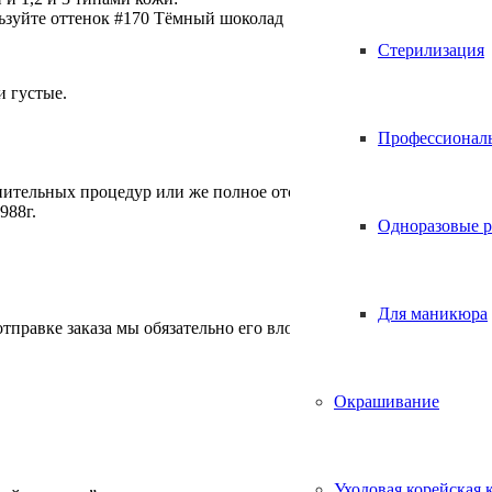
ьзуйте оттенок #170 Тёмный шоколад
Стерилизация
 густые.
Профессионал
ительных процедур или же полное отсутствие необходимости в 
988г.
Одноразовые р
Для маникюра
отправке заказа мы обязательно его вложим.
Окрашивание
Уходовая корейская 