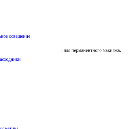
ьное освещение
них. Самые естественные цвета для перманентного макияжа.
асходники
косметика