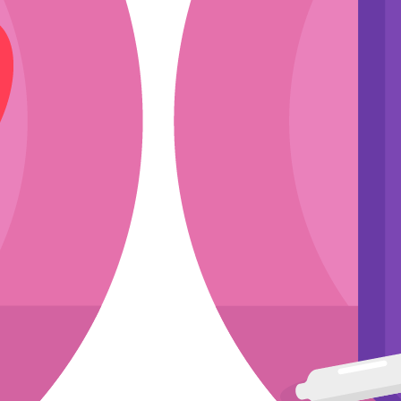
ли
эскиз
мкости
асходники