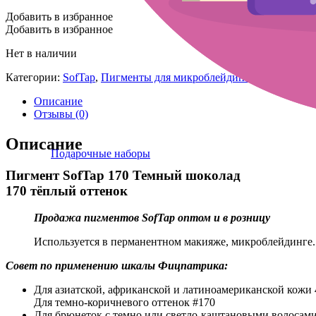
Добавить в избранное
Добавить в избранное
Нет в наличии
Категории:
SofTap
,
Пигменты для микроблейдинга
Описание
Отзывы (0)
Описание
Подарочные наборы
Пигмент SofTap 170 Темный шоколад
170 тёплый оттенок
Продажа пигментов SofTap оптом и в розницу
Используется в перманентном макияже, микроблейдинге.
Совет по применению шкалы Фицпатрика:
Для азиатской, африканской и латиноамериканской кожи 4
Для темно-коричневого оттенок #170
Для брюнеток с темно или светло-каштановыми волосами 