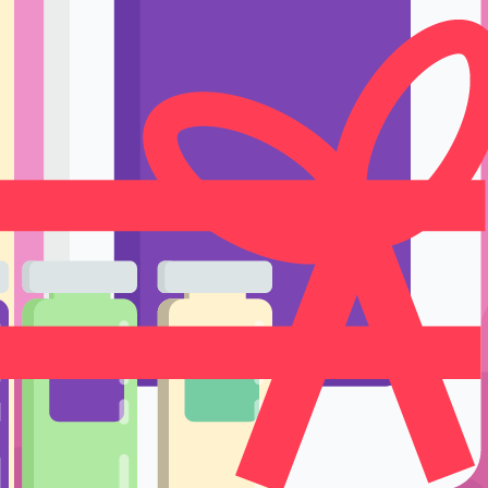
Ручки держате
Тренировка и 
Подставки и е
Уход
икроблейдинга
/
SofTap
/ Пигмент Softap 170 Тёмный шоколад
Одноразовые р