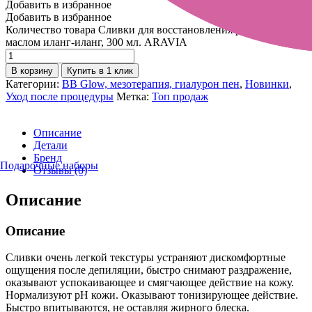
Добавить в избранное
Добавить в избранное
Количество товара Сливки для восстановления рН кожи с
маслом иланг-иланг, 300 мл. ARAVIA
В корзину
Купить в 1 клик
Категории:
BB Glow, мезотерапия, гиалурон пен
,
Новинки
,
Уход после процедуры
Метка:
Топ продаж
Описание
Детали
Бренд
Подарочные наборы
Отзывы (0)
Описание
Описание
Сливки очень легкой текстуры устраняют дискомфортные
ощущения после депиляции, быстро снимают раздражение,
оказывают успокаивающее и смягчающее действие на кожу.
Нормализуют рН кожи. Оказывают тонизирующее действие.
Быстро впитываются, не оставляя жирного блеска.