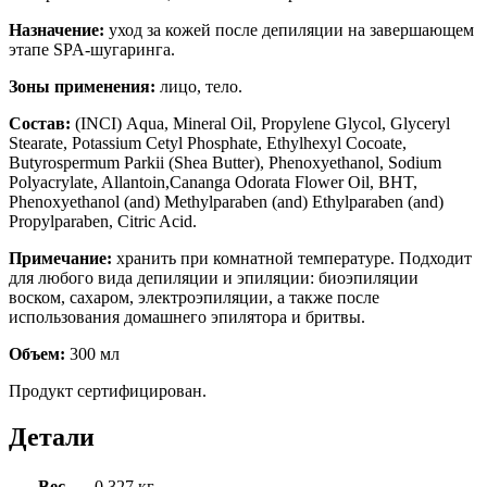
Назначение:
уход за кожей после депиляции на завершающем
этапе SPA-шугаринга.
Зоны применения:
лицо, тело.
Состав:
(INCI) Aqua, Mineral Oil, Propylene Glycol, Glyceryl
Stearate, Potassium Cetyl Phosphate, Ethylhexyl Cocoate,
Butyrospermum Parkii (Shea Butter), Phenoxyethanol, Sodium
Polyacrylate, Allantoin,Cananga Odorata Flower Oil, BHT,
Phenoxyethanol (and) Methylparaben (and) Ethylparaben (and)
Propylparaben, Citric Acid.
Примечание:
хранить при комнатной температуре. Подходит
для любого вида депиляции и эпиляции: биоэпиляции
воском, сахаром, электроэпиляции, а также после
использования домашнего эпилятора и бритвы.
Объем:
300 мл
Продукт сертифицирован.
Детали
Вес
0.327 кг