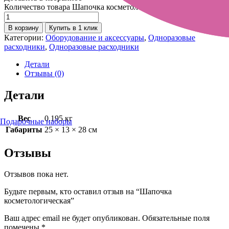
Количество товара Шапочка косметологическая
В корзину
Купить в 1 клик
Категории:
Оборудование и аксессуары
,
Одноразовые
расходники
,
Одноразовые расходники
Детали
Отзывы (0)
Детали
Вес
0.195 кг
Подарочные наборы
Габариты
25 × 13 × 28 см
Отзывы
Отзывов пока нет.
Будьте первым, кто оставил отзыв на “Шапочка
косметологическая”
Ваш адрес email не будет опубликован.
Обязательные поля
помечены
*