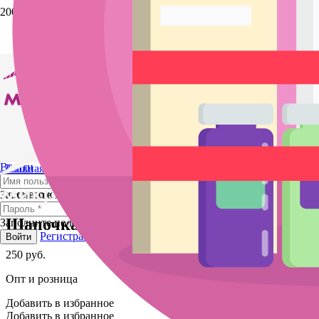
Выйти
Главная
/
Магазин
/
Оборудование и
аксессуары
/
Одноразовые расходники
/ Шапочка
косметологическая
Заполните поле
Шапочка косметологическая
Заполните поле
Регистрация
Забыли пароль?
Войти
250
руб.
Опт и розница
Добавить в избранное
Добавить в избранное