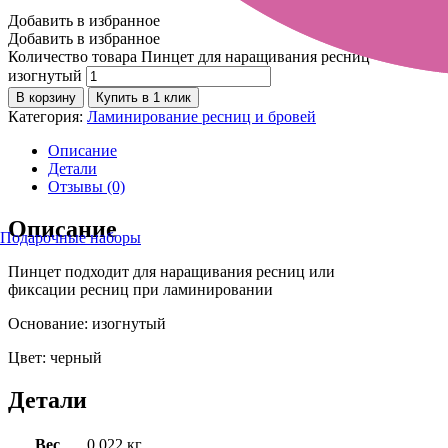
Добавить в избранное
Добавить в избранное
Количество товара Пинцет для наращивания ресниц
изогнутый
В корзину
Купить в 1 клик
Категория:
Ламинирование ресниц и бровей
Описание
Детали
Отзывы (0)
Описание
Подарочные наборы
Пинцет подходит для наращивания ресниц или
фиксации ресниц при ламинировании
Основание: изогнутый
Цвет: черный
Детали
Вес
0.022 кг