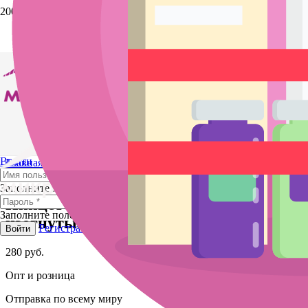
Выйти
Главная
/
Магазин
/
Ламинирование ресниц и бровей
/ Пинцет
для наращивания ресниц изогнутый
Заполните поле
Пинцет для наращивания ресниц
Заполните поле
изогнутый
Регистрация
Забыли пароль?
Войти
280
руб.
Опт и розница
Отправка по всему миру