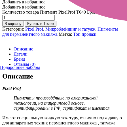
Добавить в избранное
Добавить в избранное
Количество товара Пигмент PixelProf Т040 Бронзовый загар
В корзину
Купить в 1 клик
Категории:
Pixel Prof
,
Микроблейдинг и татуаж
,
Пигменты
для перманентного макияжа
Метка:
Топ продаж
Описание
Детали
Бренд
Отзывы (0)
Подарочные наборы
Описание
Pixel Prof
Пигменты произведённые по американской
технологии, на глицериновой основе,
сертифицированы в РФ, сертификаты имеются
Имеют специальную жидкую текстуру, отлично подходящую
для аппаратных техник перманентного макияжа , татуажа