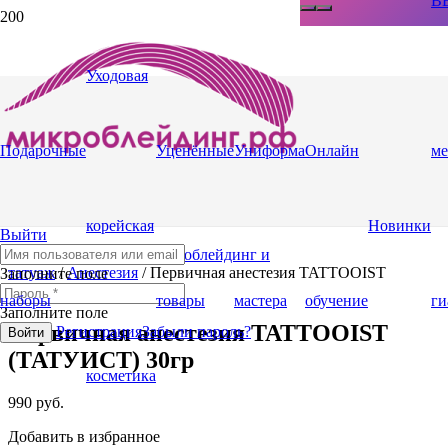
BB
Уходовая
Подарочные
Уценённые
Униформа
Онлайн
ме
корейская
Новинки
Выйти
Главная
/
Магазин
/
Микроблейдинг и
татуаж
/
Анестезия
/ Первичная анестезия TATTOOIST
Заполните поле
(ТАТУИСТ) 30гр
наборы
товары
мастера
обучение
ги
Заполните поле
Первичная анестезия TATTOOIST
Регистрация
Забыли пароль?
Войти
(ТАТУИСТ) 30гр
косметика
990
руб.
Добавить в избранное