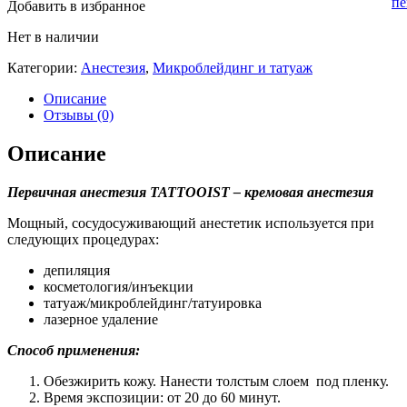
пе
Добавить в избранное
Нет в наличии
Категории:
Анестезия
,
Микроблейдинг и татуаж
Описание
Отзывы (0)
Описание
Первичная анестезия TATTOOIST – кремовая анестезия
Мощный, сосудосуживающий анестетик используется при
следующих процедурах:
депиляция
косметология/инъекции
татуаж/микроблейдинг/татуировка
лазерное удаление
Способ применения:
Обезжирить кожу. Нанести толстым слоем под пленку.
Время экспозиции: от 20 до 60 минут.