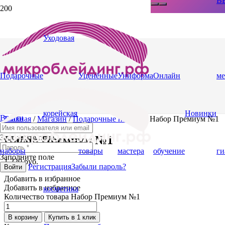
BB
Уходовая
Подарочные
Уценённые
Униформа
Онлайн
ме
корейская
Новинки
Выйти
Главная
/
Магазин
/
Подарочные наборы
/ Набор Премиум №1
Заполните поле
Набор Премиум №1
наборы
товары
мастера
обучение
ги
Заполните поле
1,220
руб.
Регистрация
Забыли пароль?
Войти
Добавить в избранное
Добавить в избранное
косметика
Количество товара Набор Премиум №1
В корзину
Купить в 1 клик