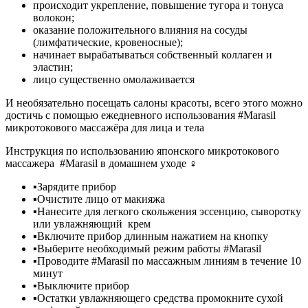
происходит укрепление, повышение тугора и тонуса
волокон;
оказание положительного влияния на сосуды
(лимфатические, кровеносные);
начинает вырабатываться собственный коллаген и
эластин;
лицо существенно омолаживается
И необязательно посещать салоны красоты, всего этого можно
достичь с помощью ежедневного использования #Marasil
микротокового массажёра для лица и тела
Инструкция по использованию японского микротокового
массажера
#Marasil в домашнем уходе ‍♀️
▪️Зарядите прибор
▪️Очистите лицо от макияжа
▪️Нанесите для легкого скольжения эссенцию, сыворотку
или увлажняющий
крем
▪️Включите прибор длинным нажатием на кнопку
▪️Выберите необходимый режим работы #Marasil
▪️Проводите #Marasil по массажным линиям в течение 10
минут
▪️Выключите прибор
▪️Остатки увлажняющего средства промокните сухой