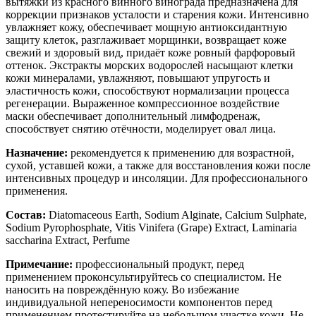
вытяжки из красного винного винограда предназначена для
коррекции признаков усталости и старения кожи. Интенсивно
увлажняет кожу, обеспечивает мощную антиоксидантную
защиту клеток, разглаживает морщинки, возвращает коже
свежий и здоровый вид, придаёт коже ровный фарфоровый
оттенок. Экстракты морских водорослей насыщают клетки
кожи минералами, увлажняют, повышают упругость и
эластичность кожи, способствуют нормализации процесса
регенерации. Выраженное компрессионное воздействие
маски обеспечивает дополнительный лимфодренаж,
способствует снятию отёчности, моделирует овал лица.
Назначение:
рекомендуется к применению для возрастной,
сухой, уставшей кожи, а также для восстановления кожи после
интенсивных процедур и инсоляции. Для профессионального
применения.
Состав:
Diatomaceous Earth, Sodium Alginate, Calcium Sulphate,
Sodium Pyrophosphate, Vitis Vinifera (Grape) Extract, Laminaria
saccharina Extract, Perfume
Примечание:
профессиональный продукт, перед
применением проконсультируйтесь со специалистом. Не
наносить на повреждённую кожу. Во избежание
индивидуальной непереносимости компонентов перед
применением протестируйте на небольшом участке кожи. Не