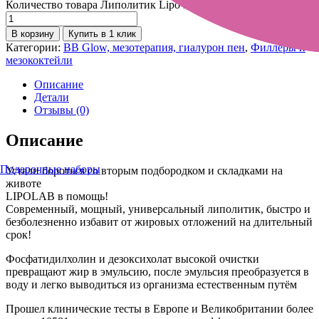
Количество товара Липолитик Lipo Lab PPC Solution 10 ампул
В корзину
Купить в 1 клик
Категории:
BB Glow, мезотерапия, гиалурон пен
,
Филлеры и
мезококтейли
Описание
Детали
Отзывы (0)
Описание
Подарочные наборы
Устали бороться со вторым подбородком и складками на
животе
LIPOLAB в помощь!
Современный, мощный, универсальный липолитик, быстро и
безболезненно избавит от жировых отложений на длительный
срок!
Фосфатидилхолин и дезоксихолат высокой очистки
превращают жир в эмульсию, после эмульсия преобразуется в
воду и легко выводиться из организма естественным путём
Прошел клинические тесты в Европе и Великобритании более