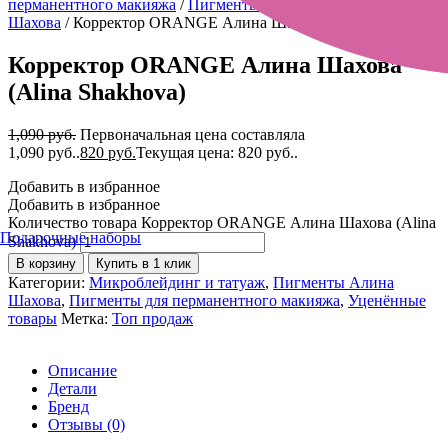
перманентного макияжа
/
Пигменты Алина
Шахова
/ Корректор ORANGE Алина Шахова (Alina Shakhova)
Корректор ORANGE Алина Шахова
(Alina Shakhova)
1,090
руб.
Первоначальная цена составляла
1,090 руб..
820
руб.
Текущая цена: 820 руб..
Добавить в избранное
Добавить в избранное
Количество товара Корректор ORANGE Алина Шахова (Alina
Подарочные наборы
Shakhova)
В корзину
Купить в 1 клик
Категории:
Микроблейдинг и татуаж
,
Пигменты Алина
Шахова
,
Пигменты для перманентного макияжа
,
Уценённые
товары
Метка:
Топ продаж
Описание
Детали
Бренд
Отзывы (0)