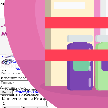
Главная
/
Магазин
/
Микроблейдинг и татуаж
/
Иглы для
микроблейдинга
/ Игла для микроблейдинга №12
Выйти
Игла для микроблейдинга №12
Заполните поле
15
руб.
Заполните поле
Добавить в избранное
Регистрация
Забыли пароль?
Войти
Добавить в избранное
Количество товара Игла для микроблейдинга №12