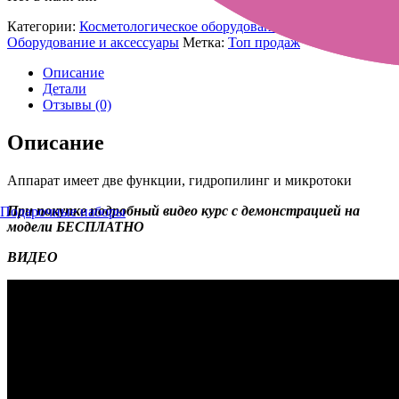
Категории:
Косметологическое оборудование. Аппараты
,
Оборудование и аксессуары
Метка:
Топ продаж
Описание
Детали
Отзывы (0)
Описание
Аппарат имеет две функции, гидропилинг и микротоки
При покупке подробный видео курс с демонстрацией на
Подарочные наборы
модели БЕСПЛАТНО
ВИДЕО