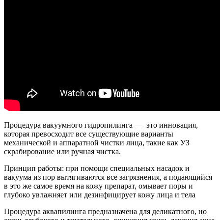
Процедура вакуумного гидропилинга — это инновация,
которая превосходит все существующие варианты
механической и аппаратной чистки лица, такие как УЗ
скрабирование или ручная чистка.
Принцип работы: при помощи специальных насадок и
вакуума из пор вытягиваются все загрязнения, а подающийся
в это же самое время на кожу препарат, омывает поры и
глубоко увлажняет или дезинфицирует кожу лица и тела
Процедура аквапилинга предназначена для деликатного, но