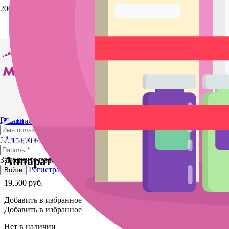
Выйти
Главная
/
Магазин
/
Оборудование и
аксессуары
/
Косметологическое оборудование.
Аппараты
/ Аппарат аквапилинг + микротоки
Заполните поле
Аппарат аквапилинг + микротоки
Заполните поле
Регистрация
Забыли пароль?
Войти
19,500
руб.
Добавить в избранное
Добавить в избранное
Нет в наличии