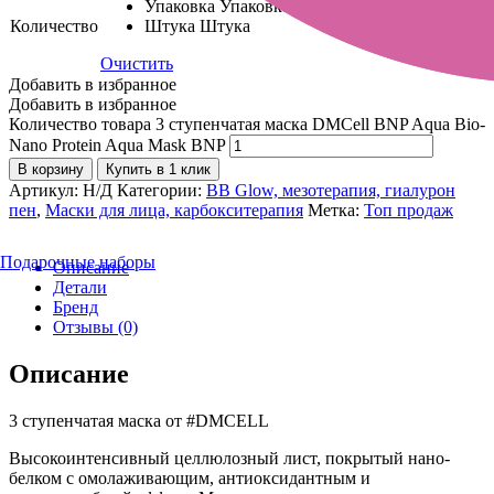
Упаковка
Упаковка
Количество
Штука
Штука
Очистить
Добавить в избранное
Добавить в избранное
Количество товара 3 ступенчатая маска DMCell BNP Aqua Bio-
Nano Protein Aqua Mask BNP
В корзину
Купить в 1 клик
Артикул:
Н/Д
Категории:
BB Glow, мезотерапия, гиалурон
пен
,
Маски для лица, карбокситерапия
Метка:
Топ продаж
Подарочные наборы
Описание
Детали
Бренд
Отзывы (0)
Описание
3 ступенчатая маска от #DMCELL
Высокоинтенсивный целлюлозный лист, покрытый нано-
белком с омолаживающим, антиоксидантным и