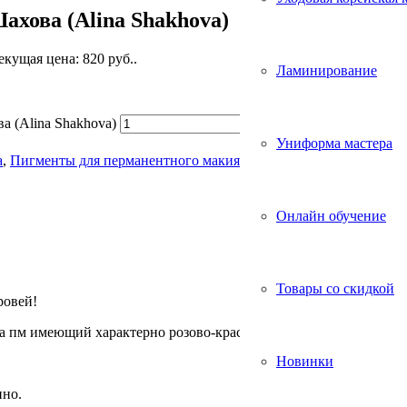
ахова (Alina Shakhova)
екущая цена: 820 руб..
Ламинирование
а (Alina Shakhova)
Униформа мастера
а
,
Пигменты для перманентного макияжа
,
Уценённые товары
Ме
Онлайн обучение
Товары со скидкой
ровей!
ка пм имеющий характерно розово-красный цвет.
Новинки
пно.