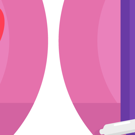
ли
эскиз
мкости
асходники