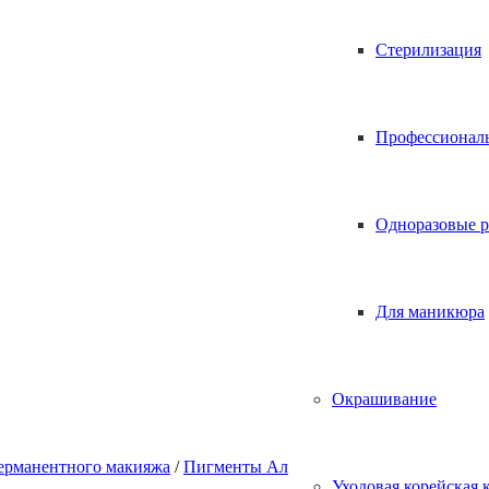
Стерилизация
Профессионал
Одноразовые р
Для маникюра
Окрашивание
ерманентного макияжа
/
Пигменты Алина Шахова
/ Корректор д
Уходовая корейская 