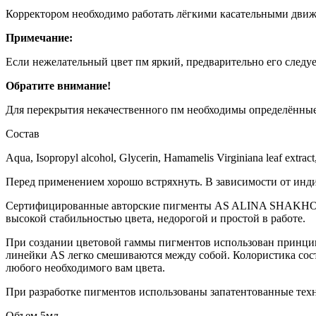
Корректором необходимо работать лёгкими касательными движ
Примечание:
Если нежелательный цвет пм яркий, предварительно его следуе
Обратите внимание!
Для перекрытия некачественного пм необходимы определённые
Состав
Aqua, Isopropyl alcohol, Glycerin, Hamamelis Virginiana leaf extra
Перед применением хорошо встряхнуть. В зависимости от инди
Сертифицированные авторские пигменты AS ALINA SHAKHOVA™
высокой стабильностью цвета, недорогой и простой в работе.
При создании цветовой гаммы пигментов использован принцип 
линейки AS легко смешиваются между собой. Колористика состои
любого необходимого вам цвета.
При разработке пигментов использованы запатентованные тех
Объем 5мл.