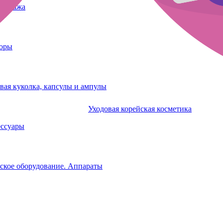
татуажа
боры
вая куколка, капсулы и ампулы
Уходовая корейская косметика
ессуары
ское оборудование. Аппараты