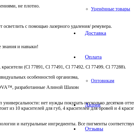
ениями, не плотно.
Уценённые товары
т осветлить с помощью лазерного удаления/ ремувера.
Доставка
 знания и навыки!
Оплата
ct, красители (Cl 77891, Cl 77491, Cl 77492, Cl 77499, Cl 77288).
видуальных особенностей организма, цветопередача оттенка в к
Оптовикам
, разработанные Алиной Шаховой. Эта линейка пигментов пр
универсальности: нет нужды покупать несколько десятков отте
Акции
т из 10 красителей для губ, 4 красителей для бровей и 4 красит
нологии и натуральные ингредиенты. Все пигменты соответству
Отзывы