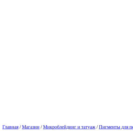
Главная
/
Магазин
/
Микроблейдинг и татуаж
/
Пигменты для п