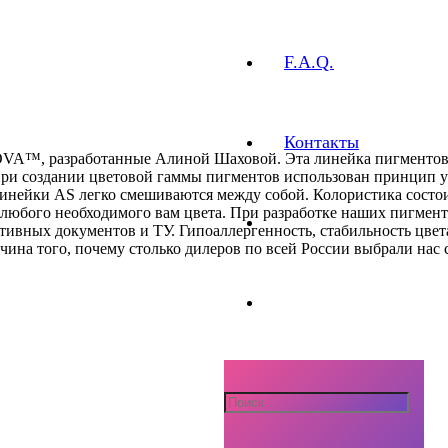
F.A.Q.
Контакты
, разработанные Алиной Шаховой. Эта линейка пигментов пр
 При создании цветовой гаммы пигментов использован принцип у
инейки AS легко смешиваются между собой. Колористика состоит 
ия любого необходимого вам цвета. При разработке наших пигме
ивных документов и ТУ. Гипоаллергенность, стабильность цвета
ичина того, почему столько дилеров по всей России выбрали нас