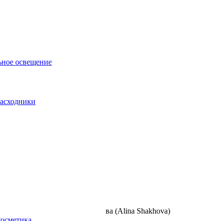
ьное освещение
асходники
ля красных бровей Алина Шахова (Alina Shakhova)
косметика